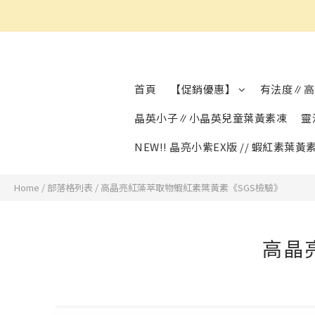
首頁
【促銷優惠】
有法度∥高
晶英小子∥小晶英兒童葉黃素凍
靈
NEW!! 晶亮小紫EX版 // 蝦紅素葉黃
Home
/
部落格列表
/
高晶亮紅藻萃取物蝦紅素葉黃素《SGS檢驗》
高晶