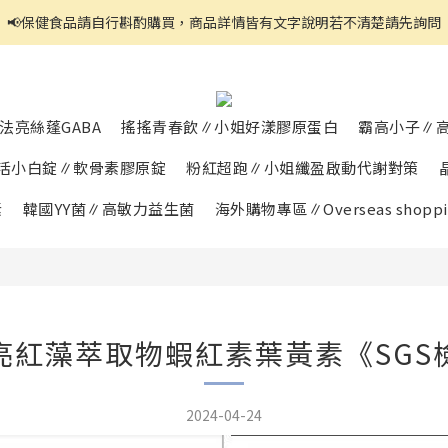
官網都是自助下單,右上角↗️三條線點開可看到商品分頁
官網都是自助下單,右上角↗️三條線點開可看到商品分頁
法亮絲蓬GABA
搖搖青春飲∥小姐好漾膠原蛋白
霸高小子∥
活小白錠∥軟骨素膠原錠
粉紅超跑∥小姐纖盈啟動代謝對策
素
韓國YY菌∥高敏力益生菌
海外購物專區∥Overseas shoppi
亮紅藻萃取物蝦紅素葉黃素《SGS
2024-04-24