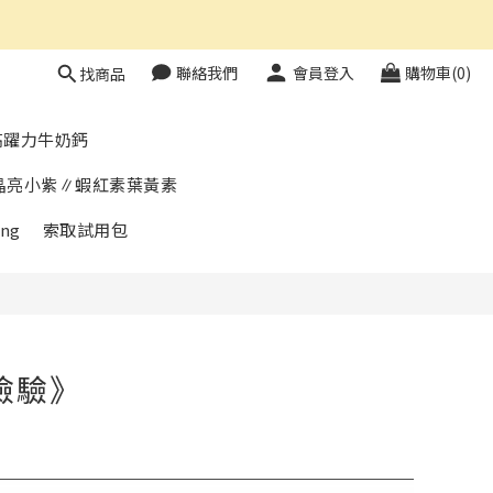
聯絡我們
會員登入
購物車(0)
找商品
高躍力牛奶鈣
晶亮小紫∥蝦紅素葉黃素
ng
索取試用包
檢驗》