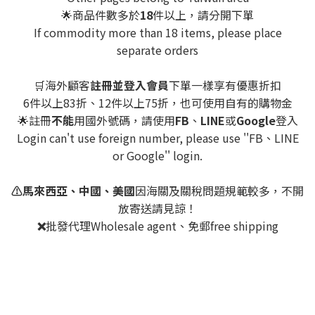
🌟商品件數多於
18
件以上，請分開下單
If commodity more than 18 items, please place
separate orders
🛒海外顧客
註冊並登入會員
下單一樣享有優惠折扣
6件以上83折、12件以上75折，也可使用自有的購物金
🌟註冊
不能
用國外號碼，請使用
FB
、
LINE
或
Google
登入
Login can't use foreign number, please use ''FB、LINE
or Google'' login.
⚠️馬來西亞、中國、美國
因海關及關稅問題規範較多，不開
放寄送請見諒！
❌
批發代理Wholesale agent、免郵free shipping