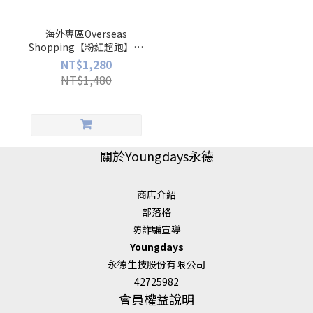
海外專區Overseas
Shopping【粉紅超跑】小
姐纖盈(30入/盒)
NT$1,280
NT$1,480
關於Youngdays永德
商店介紹
部落格
防詐騙宣導
Youngdays
永德生技股份有限公司
42725982
會員權益說明