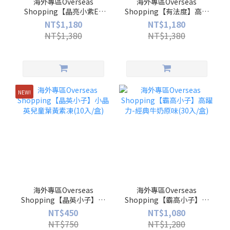
海外專區Overseas
海外專區Overseas
Shopping【晶亮小紫EX
Shopping【有法度】高法
版】高晶亮EX 紅藻萃取蝦
亮絲蓬GABA複方膠囊(30
NT$1,180
NT$1,180
紅素 葉黃素膠囊(30入/盒)
入/盒)
NT$1,380
NT$1,380
NEW!
海外專區Overseas
海外專區Overseas
Shopping【晶英小子】小
Shopping【霸高小子】高
晶英兒童葉黃素凍(10入/
躍力-經典牛奶原味(30入/
NT$450
NT$1,080
盒)
盒)
NT$750
NT$1,280