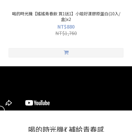
喝的時光機【搖搖青春飲 買1送1】小姐好漾膠原蛋白(10入/
盒)x2
NT$880
NT$1,760
喝的時光機💃 補給青春感