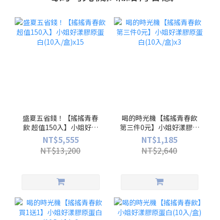
盛夏五省錢！【搖搖青春
喝的時光機【搖搖青春飲
飲 超值150入】小姐好漾
第三件0元】小姐好漾膠原
膠原蛋白(10入/盒)x15
蛋白(10入/盒)x3
NT$5,555
NT$1,185
NT$13,200
NT$2,640