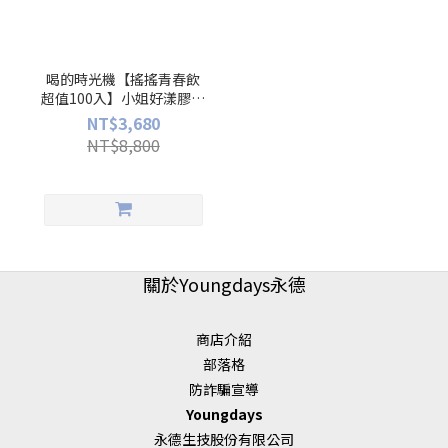
喝的時光機【搖搖青春飲
超值100入】小姐好漾膠原
蛋白(10入/盒)x10
NT$3,680
NT$8,800
關於Youngdays永德
商店介紹
部落格
防詐騙宣導
Youngdays
永德生技股份有限公司