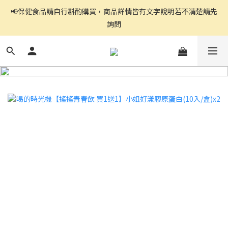
📢保健食品請自行斟酌購買，商品詳情皆有文字說明若不清楚請先
官網都是自助下單,右上角↗️三條線點開可看到商品分頁
詢問
官網都是自助下單,右上角↗️三條線點開可看到商品分頁