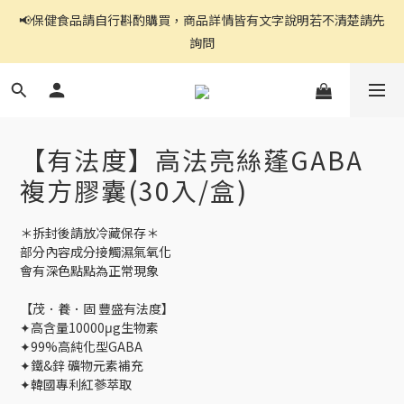
📢保健食品請自行斟酌購買，商品詳情皆有文字說明若不清楚請先
官網都是自助下單,右上角↗️三條線點開可看到商品分頁
詢問
官網都是自助下單,右上角↗️三條線點開可看到商品分頁
【有法度】高法亮絲蓬GABA
複方膠囊(30入/盒)
＊拆封後請放冷藏保存＊
部分內容成分接觸濕氣氧化
會有深色點點為正常現象
【茂．養．固 豐盛有法度】
✦高含量10000μg生物素
✦99%高純化型GABA
✦鐵&鋅 礦物元素補充
✦韓國專利紅蔘萃取