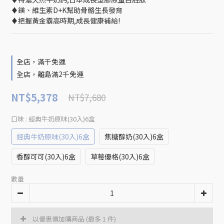
♦鎂、維生素D+K幫助骨骼生長發育
♦把握黃金霸高時期,成長健康補給!
全店，滿千免運
全店，離島滿2千免運
NT$5,378
NT$7,680
口味
: 經典牛奶原味(30入)6盒
經典牛奶原味(30入)6盒
焦糖醇奶(30入)6盒
香醇可可(30入)6盒
草莓優格(30入)6盒
數量
以優惠價加購商品
(最多 1 件)