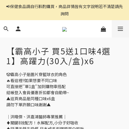
官網都是自助下單,右上角↗️三條線點開可看到商品分頁
官網都是自助下單,右上角↗️三條線點開可看到商品分頁
💥任何問題都不要打在訂單備註!口味請選好再下單!
📢保健食品請自行斟酌購買，商品詳情皆有文字說明若不清楚請先
【霸高小子 買5送1口味4選
詢問
1】高躍力(30入/盒)x6
官網都是自助下單,右上角↗️三條線點開可看到商品分頁
🤡霸高小子是圖片穿籃球衣的角色
🔥看這裡!!如果想要不同口味
可直接把''單1盒''加到購物車搭配
結帳登入會員優惠折扣都會自動帶~
▲這頁商品是同種口味x6盒
請勿下單許願口味謝謝▲
｜洪暐傑、洪嘉鴻醫師專業推薦｜
♦關鍵8效配方！水解配方,小分子好吸收
♦特濃天然牛奶鈣,日本成長型膠原蛋白胜肽