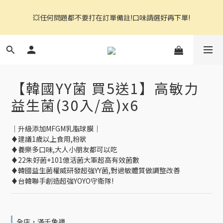
官網都是自助下單,右上角↗️三條線點開可看到商品分頁
💥任何問題都不要打在訂單備註!口味請選好再下單!
📢保健食品請自行斟酌購買，商品詳情皆有文字說明若不清楚請先
詢問
【韓國YY菌 買5送1】高敏力
官網都是自助下單,右上角↗️三條線點開可看到商品分頁
益生菌(30入/盒)x6
｜升級添加MFGM乳脂球膜｜
♦建議1歲以上食用,粉狀
♦養樂多口味,大人小朋友都可以吃
♦22朱好菌+101億活菌大軍超高有效菌數
♦韓國益生菌權威研發超強YY菌,對過敏體質做調整改善
♦台韓聯手創造超強YOYO守衛隊!
全店，滿千免運