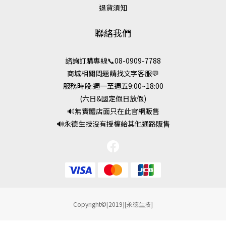
退貨須知
聯絡我們
諮詢訂購專線📞08-0909-7788
商城相關問題請找文字客服💬
服務時段:週一至週五9:00~18:00
(六日&國定假日放假)
🔊無實體店面只在此官網販售
🔊永德生技沒有授權給其他通路販售
Copyright©[2019][永德生技]