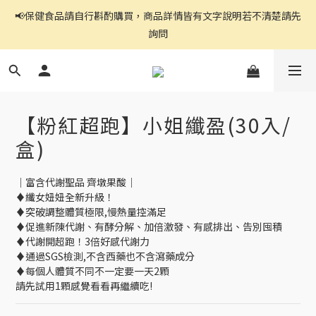
📢保健食品請自行斟酌購買，商品詳情皆有文字說明若不清楚請先
官網都是自助下單,右上角↗️三條線點開可看到商品分頁
詢問
官網都是自助下單,右上角↗️三條線點開可看到商品分頁
【粉紅超跑】小姐纖盈(30入/
盒)
｜富含代謝聖品 齊墩果酸｜
♦纖女妞妞全新升級！
♦突破調整體質極限,慢熱量控滿足
♦促進新陳代謝、有酵分解、加倍激發、有感排出、告別囤積
♦代謝開超跑！3倍好感代謝力
♦通過SGS檢測,不含西藥也不含瀉藥成分
♦每個人體質不同不一定要一天2顆
請先試用1顆感覺看看再繼續吃!