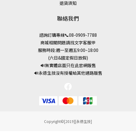
退貨須知
聯絡我們
諮詢訂購專線📞08-0909-7788
商城相關問題請找文字客服💬
服務時段:週一至週五9:00~18:00
(六日&國定假日放假)
🔊無實體店面只在此官網販售
🔊永德生技沒有授權給其他通路販售
Copyright©[2019][永德生技]