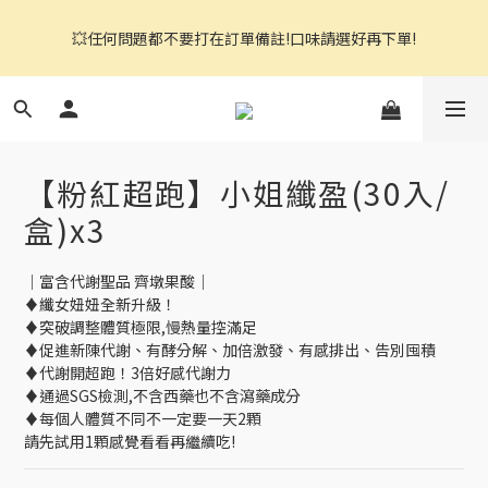
官網都是自助下單,右上角↗️三條線點開可看到商品分頁
💥任何問題都不要打在訂單備註!口味請選好再下單!
📢保健食品請自行斟酌購買，商品詳情皆有文字說明若不清楚請先
詢問
【粉紅超跑】小姐纖盈(30入/
官網都是自助下單,右上角↗️三條線點開可看到商品分頁
盒)x3
｜富含代謝聖品 齊墩果酸｜
♦纖女妞妞全新升級！
♦突破調整體質極限,慢熱量控滿足
♦促進新陳代謝、有酵分解、加倍激發、有感排出、告別囤積
♦代謝開超跑！3倍好感代謝力
♦通過SGS檢測,不含西藥也不含瀉藥成分
♦每個人體質不同不一定要一天2顆
請先試用1顆感覺看看再繼續吃!