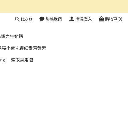
聯絡我們
會員登入
購物車(0)
找商品
高躍力牛奶鈣
晶亮小紫∥蝦紅素葉黃素
ng
索取試用包