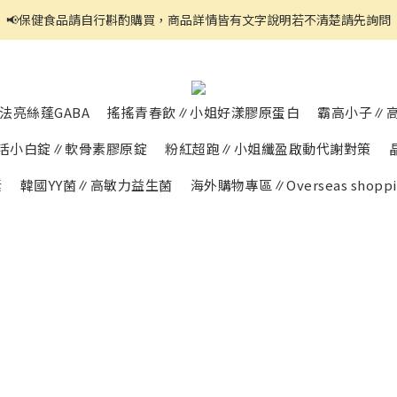
📢保健食品請自行斟酌購買，商品詳情皆有文字說明若不清楚請先詢問
官網都是自助下單,右上角↗️三條線點開可看到商品分頁
官網都是自助下單,右上角↗️三條線點開可看到商品分頁
法亮絲蓬GABA
搖搖青春飲∥小姐好漾膠原蛋白
霸高小子∥
活小白錠∥軟骨素膠原錠
粉紅超跑∥小姐纖盈啟動代謝對策
素
韓國YY菌∥高敏力益生菌
海外購物專區∥Overseas shoppi