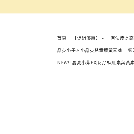
首頁
【促銷優惠】
有法度∥高
晶英小子∥小晶英兒童葉黃素凍
靈
NEW!! 晶亮小紫EX版 // 蝦紅素葉黃