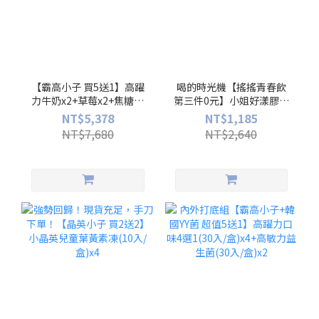
【霸高小子 買5送1】高躍
喝的時光機【搖搖青春飲
力牛奶x2+草莓x2+焦糖x2
第三件0元】小姐好漾膠原
(30入/盒)
蛋白(10入/盒)x3
NT$5,378
NT$1,185
NT$7,680
NT$2,640