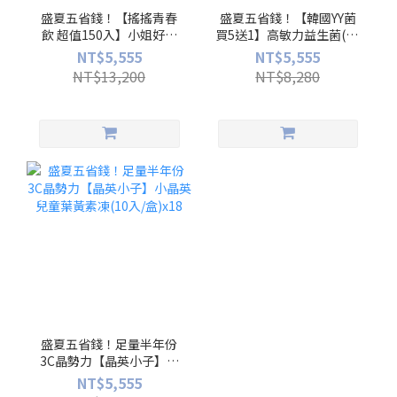
盛夏五省錢！【搖搖青春
盛夏五省錢！【韓國YY菌
飲 超值150入】小姐好漾
買5送1】高敏力益生菌(30
膠原蛋白(10入/盒)x15
入/盒)x6
NT$5,555
NT$5,555
NT$13,200
NT$8,280
盛夏五省錢！足量半年份
3C晶勢力【晶英小子】小
晶英兒童葉黃素凍(10入/
NT$5,555
盒)x18