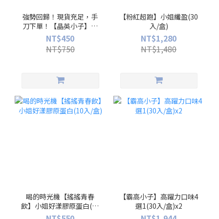
強勢回歸！現貨充足，手
【粉紅超跑】小姐纖盈(30
刀下單！【晶英小子】小
入/盒)
晶英兒童葉黃素凍(10入/
NT$450
NT$1,280
盒)
NT$750
NT$1,480
喝的時光機【搖搖青春
【霸高小子】高躍力口味4
飲】小姐好漾膠原蛋白(10
選1(30入/盒)x2
入/盒)
NT$550
NT$1,944