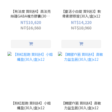
【有法度 買8送4】高法亮
【靈活小白錠 買9送3】軟
絲蓬GABA複方膠囊(30入/
骨素膠原錠(30入/盒)x12
盒)x12
NT$10,620
NT$14,220
NT$16,560
NT$18,960
【粉紅超跑 買8送4】小姐
【韓國YY菌 買8送4】高敏
纖盈(30入/盒)x12
力益生菌(30入/盒)x12