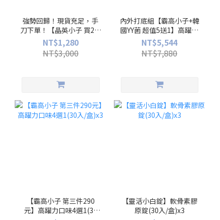
強勢回歸！現貨充足，手
內外打底組【霸高小子+韓
刀下單！【晶英小子 買2送
國YY菌 超值5送1】高躍力
2】小晶英兒童葉黃素凍
口味4選1(30入/盒)x4+高
NT$1,280
NT$5,544
(10入/盒)x4
敏力益生菌(30入/盒)x2
NT$3,000
NT$7,880
【霸高小子 第三件290
【靈活小白錠】軟骨素膠
元】高躍力口味4選1(30
原錠(30入/盒)x3
入/盒)x3