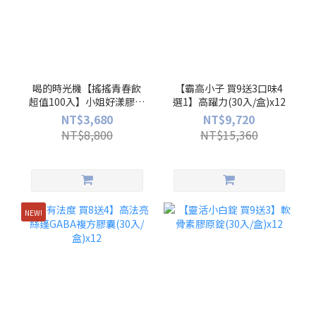
喝的時光機【搖搖青春飲
【霸高小子 買9送3口味4
超值100入】小姐好漾膠原
選1】高躍力(30入/盒)x12
蛋白(10入/盒)x10
NT$3,680
NT$9,720
NT$8,800
NT$15,360
NEW!