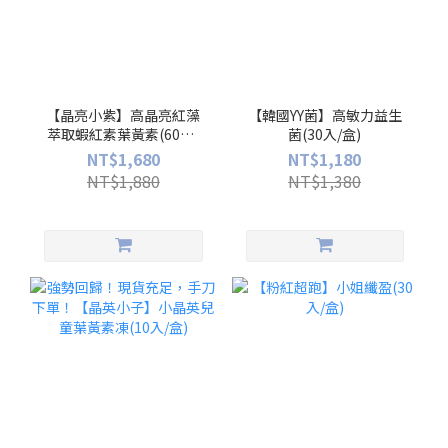
【晶亮小紫】高晶亮紅藻
【韓國YY菌】高敏力益生
萃取蝦紅素葉黃素(60入/
菌(30入/盒)
盒)
NT$1,680
NT$1,180
NT$1,880
NT$1,380