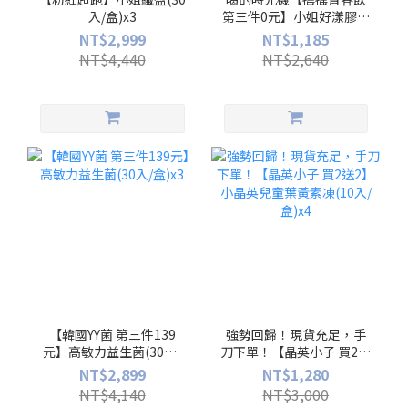
入/盒)x3
第三件0元】小姐好漾膠原
蛋白(10入/盒)x3
NT$2,999
NT$1,185
NT$4,440
NT$2,640
【韓國YY菌 第三件139
強勢回歸！現貨充足，手
元】高敏力益生菌(30入/
刀下單！【晶英小子 買2送
盒)x3
2】小晶英兒童葉黃素凍
NT$2,899
NT$1,280
(10入/盒)x4
NT$4,140
NT$3,000