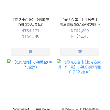
【靈活小白錠】軟骨素膠
【有法度 第三件139元!】
原錠(30入/盒)x3
高法亮絲蓬GABA複方膠囊
(30入/盒)x3
NT$4,171
NT$2,899
NT$4,740
NT$4,140
【粉紅超跑】小姐纖盈(30
喝的時光機【搖搖青春飲