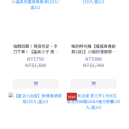
強勢回歸！現貨充足，手
喝的時光機【搖搖青春飲
刀下單！【晶英小子 買一
買1送1】小姐好漾膠原蛋
送一】小晶英兒童葉黃素
白(10入/盒)x2
NT$750
NT$880
凍(10入/盒)x2
NT$1,500
NT$1,760
NEW!