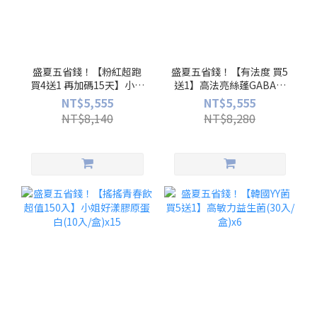
盛夏五省錢！【粉紅超跑
盛夏五省錢！【有法度 買5
買4送1 再加碼15天】小姐
送1】高法亮絲蓬GABA複
纖盈(30入/盒)x5+再加碼
方膠囊(30入/盒)x6
NT$5,555
NT$5,555
15天份
NT$8,140
NT$8,280