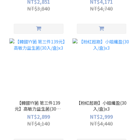
NT$2,851
NT$4,171
NT$3,840
NT$4,740
【韓國YY菌 第三件139
【粉紅超跑】小姐纖盈(30
元】高敏力益生菌(30入/
入/盒)x3
盒)x3
NT$2,899
NT$2,999
NT$4,140
NT$4,440