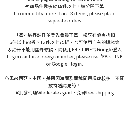
🌟商品件數多於
18
件以上，請分開下單
If commodity more than 18 items, please place
separate orders
🛒海外顧客
註冊並登入會員
下單一樣享有優惠折扣
6件以上83折、12件以上75折，也可使用自有的購物金
🌟註冊
不能
用國外號碼，請使用
FB
、
LINE
或
Google
登入
Login can't use foreign number, please use ''FB、LINE
or Google'' login.
⚠️馬來西亞、中國、美國
因海關及關稅問題規範較多，不開
放寄送請見諒！
❌
批發代理Wholesale agent、免郵free shipping