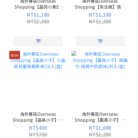
海外專區Overseas
海外專區Overseas
Shopping【晶亮小紫EX
Shopping【有法度】高法
版】高晶亮EX 紅藻萃取蝦
亮絲蓬GABA複方膠囊(30
NT$1,180
NT$1,180
紅素 葉黃素膠囊(30入/盒)
入/盒)
NT$1,380
NT$1,380
NEW!
海外專區Overseas
海外專區Overseas
Shopping【晶英小子】小
Shopping【霸高小子】高
晶英兒童葉黃素凍(10入/
躍力-經典牛奶原味(30入/
NT$450
NT$1,080
盒)
盒)
NT$750
NT$1,280