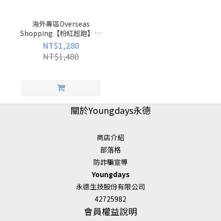
海外專區Overseas
Shopping【粉紅超跑】小
姐纖盈(30入/盒)
NT$1,280
NT$1,480
關於Youngdays永德
商店介紹
部落格
防詐騙宣導
Youngdays
永德生技股份有限公司
42725982
會員權益說明