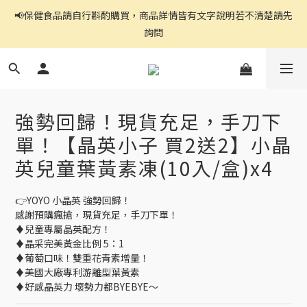
官網都是自助下單,右上角↗️三條線點開可看到商品分頁
詢問
官網都是自助下單,右上角↗️三條線點開可看到商品分頁
強勢回歸！現貨充足，手刀下
單！【晶英小子 買2送2】小晶
英兒童葉黃素凍(10入/盒)x4
👉YOYO 小晶英 強勢回歸！
感謝預購瘋搶，現貨充足，手刀下單！
♦兒童專屬晶英配方！
♦晶采完美黃金比例 5：1
♦葡萄口味！雙重花青素增量！
♦美國大廠專利游離型葉黃素
♦好感晶英力 壞勢力都BYEBYE～