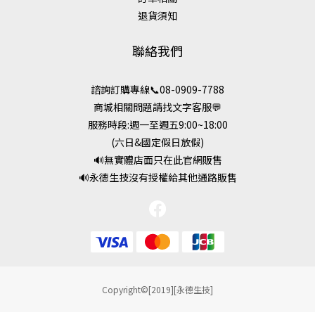
退貨須知
聯絡我們
諮詢訂購專線📞08-0909-7788
商城相關問題請找文字客服💬
服務時段:週一至週五9:00~18:00
(六日&國定假日放假)
🔊無實體店面只在此官網販售
🔊永德生技沒有授權給其他通路販售
Copyright©[2019][永德生技]